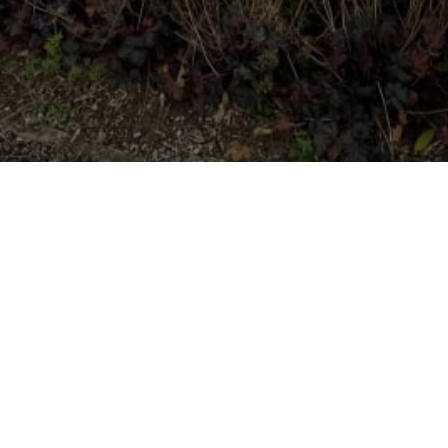
L'ARIZONA
Nous trouver
Rue Lovine 12
4577
Modave